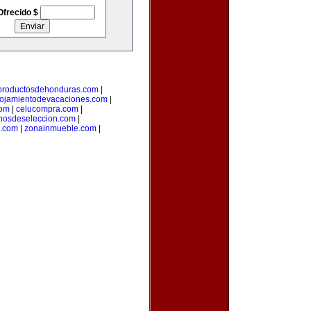
Ofrecido $
productosdehonduras.com
|
lojamientodevacaciones.com
|
com
|
celucompra.com
|
nosdeseleccion.com
|
a.com
|
zonainmueble.com
|