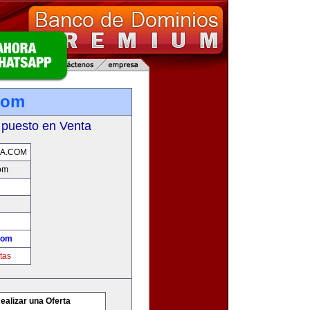
com
 puesto en Venta
A.COM
om
com
tas
ealizar una Oferta