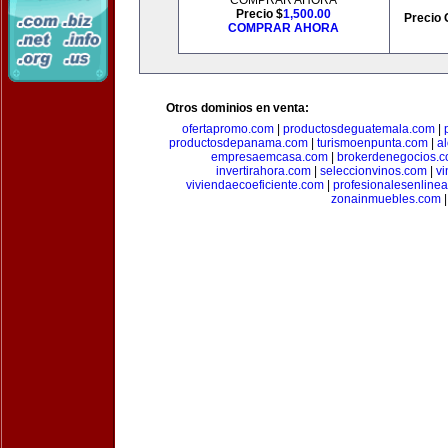
COMPRAR AHORA
Precio $
1,500.00
Precio 
COMPRAR AHORA
Otros dominios en venta:
ofertapromo.com
|
productosdeguatemala.com
|
productosdepanama.com
|
turismoenpunta.com
|
a
empresaemcasa.com
|
brokerdenegocios.
invertirahora.com
|
seleccionvinos.com
|
vi
viviendaecoeficiente.com
|
profesionalesenline
zonainmuebles.com
|