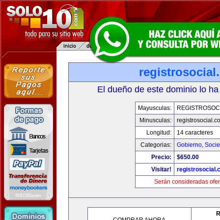
registrosocia
El dueño de este dominio lo ha
Mayusculas:
REGISTROSOC
Minusculas:
registrosocial.c
Longitud:
14 caracteres
Categorias:
Gobierno
,
Soci
Precio:
$650.00
Visitar!
registrosocial
Serán consideradas ofer
R