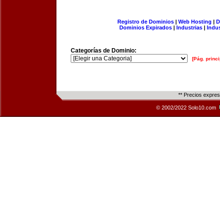
Registro de Dominios
|
Web Hosting
|
D
Dominios Expirados
|
Industrias
|
Indu
Categorías de Dominio:
[Pág. princi
** Precios expre
© 2002/2022 Solo10.com