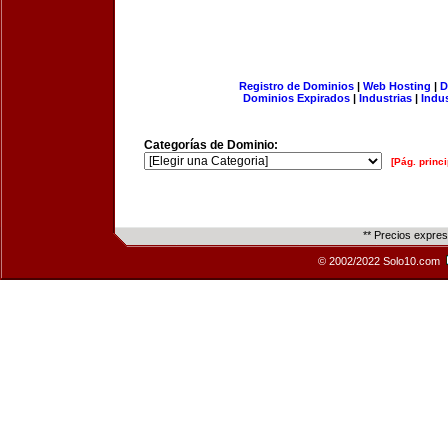
Registro de Dominios
|
Web Hosting
|
D
Dominios Expirados
|
Industrias
|
Indu
Categorías de Dominio:
[Pág. princi
** Precios expre
© 2002/2022 Solo10.com