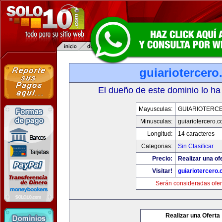
guiariotercer
El dueño de este dominio lo ha
Mayusculas:
GUIARIOTERC
Minusculas:
guiariotercero.
Longitud:
14 caracteres
Categorias:
Sin Clasificar
Precio:
Realizar una of
Visitar!
guiariotercero
Serán consideradas ofer
Realizar una Oferta