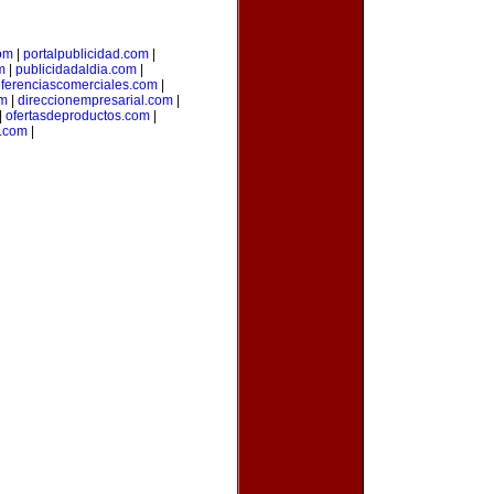
om
|
portalpublicidad.com
|
m
|
publicidadaldia.com
|
eferenciascomerciales.com
|
om
|
direccionempresarial.com
|
|
ofertasdeproductos.com
|
s.com
|