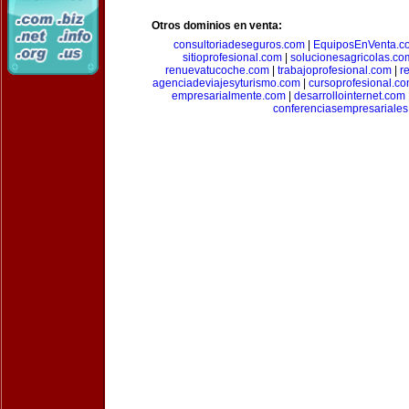
Otros dominios en venta:
consultoriadeseguros.com
|
EquiposEnVenta.c
sitioprofesional.com
|
solucionesagricolas.co
renuevatucoche.com
|
trabajoprofesional.com
|
r
agenciadeviajesyturismo.com
|
cursoprofesional.c
empresarialmente.com
|
desarrollointernet.com
conferenciasempresariale