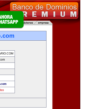
o.com
RIO.COM
.com
.com
tas