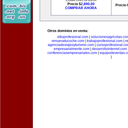
COMPRAR AHORA
Precio $
2,890.00
Precio 
COMPRAR AHORA
Otros dominios en venta:
sitioprofesional.com
|
solucionesagricolas.co
renuevatucoche.com
|
trabajoprofesional.com
|
r
agenciadeviajesyturismo.com
|
cursoprofesional.c
empresarialmente.com
|
desarrollointernet.com
conferenciasempresariales.com
|
equipodeventas.
|