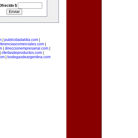
Ofrecido $
m
|
publicidadaldia.com
|
eferenciascomerciales.com
|
om
|
direccionempresarial.com
|
|
ofertasdeproductos.com
|
com
|
bodegasdeargentina.com