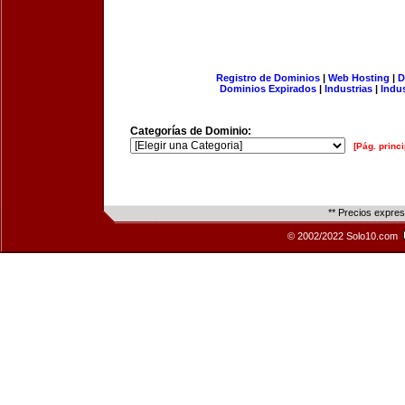
Registro de Dominios
|
Web Hosting
|
D
Dominios Expirados
|
Industrias
|
Indu
Categorías de Dominio:
[Pág. princi
** Precios expre
© 2002/2022 Solo10.com