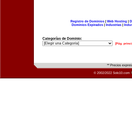
Registro de Dominios
|
Web Hosting
|
D
Dominios Expirados
|
Industrias
|
Indu
Categorías de Dominio:
[Pág. princi
** Precios expre
© 2002/2022 Solo10.com