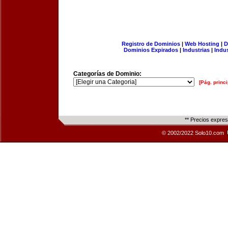
Registro de Dominios
|
Web Hosting
|
D
Dominios Expirados
|
Industrias
|
Indu
Categorías de Dominio:
[Pág. princi
** Precios expre
© 2002/2022 Solo10.com