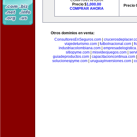
COMPRAR AHORA
Precio $
1,000.00
Precio 
COMPRAR AHORA
Otros dominios en venta:
ConsultoresEnSeguros.com
|
crucerosdeplacer.c
viajedeturismo.com
|
futbolnacional.com
|
f
industriacolombiana.com
|
empresadelogistica
sitiopyme.com
|
misvideojuegos.com
|
serv
guiadeproductos.com
|
capacitacioncontinua.com
solucionespyme.com
|
uruguayinversiones.com
|
c