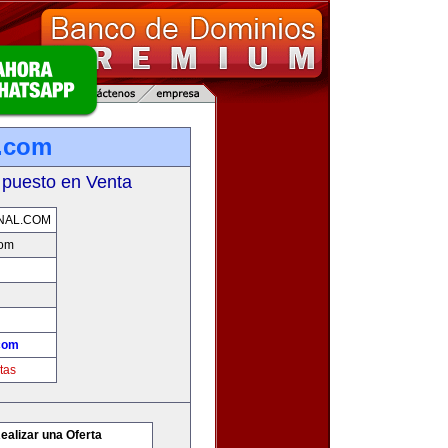
l.com
 puesto en Venta
NAL.COM
com
.com
tas
ealizar una Oferta