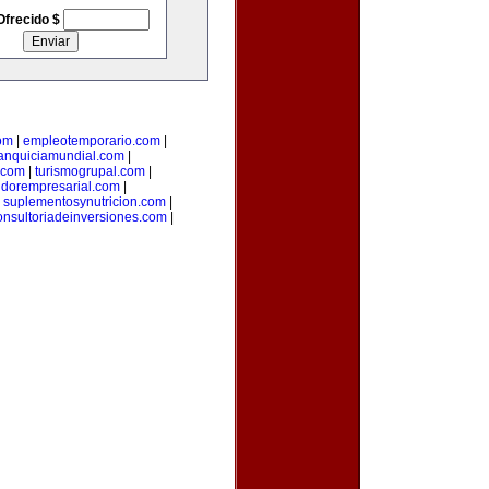
Ofrecido $
om
|
empleotemporario.com
|
ranquiciamundial.com
|
.com
|
turismogrupal.com
|
idorempresarial.com
|
|
suplementosynutricion.com
|
onsultoriadeinversiones.com
|