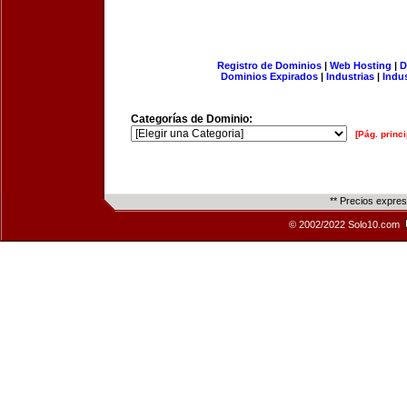
Registro de Dominios
|
Web Hosting
|
D
Dominios Expirados
|
Industrias
|
Indu
Categorías de Dominio:
[Pág. princi
** Precios expre
© 2002/2022 Solo10.com