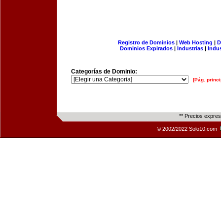
Registro de Dominios
|
Web Hosting
|
D
Dominios Expirados
|
Industrias
|
Indu
Categorías de Dominio:
[Pág. princi
** Precios expre
© 2002/2022 Solo10.com