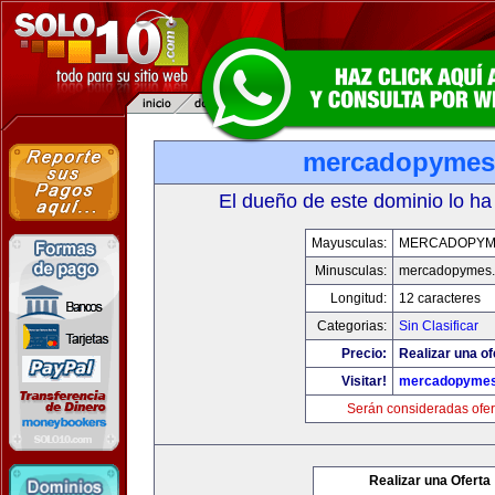
mercadopymes
El dueño de este dominio lo ha
Mayusculas:
MERCADOPYM
Minusculas:
mercadopymes
Longitud:
12 caracteres
Categorias:
Sin Clasificar
Precio:
Realizar una of
Visitar!
mercadopyme
Serán consideradas ofer
Realizar una Oferta