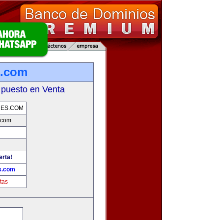
.com
 puesto en Venta
ES.COM
.com
erta!
s.com
tas