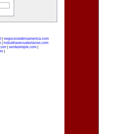
t
|
negocioslatinoamerica.com
m
|
industriasecuatorianas.com
com
|
ventasimple.com
|
om
|