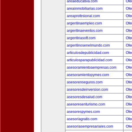
areaeducativa.com
Ofer
areainmobiliarias.com
Ofer
areaprofesional.com
Ofer
argentinaempleo.com
Ofer
argentinaeventos.com
Ofer
argentinasoft.com
Ofer
argentinosenelmundo.com
Ofer
articulosdepublicidad.com
Ofer
articulosparapublicidad.com
Ofer
asesoramientoaempresas.com
Ofer
asesoramientopymes.com
Ofer
asesorenseguros.com
Ofer
asesoresdeinversion.com
Ofer
asesoresdesalud.com
Ofer
asesoresenturismo.com
Ofer
asesorespymes.com
Ofer
asesoriagratis.com
Ofer
asesoriasempresariales.com
Ofer