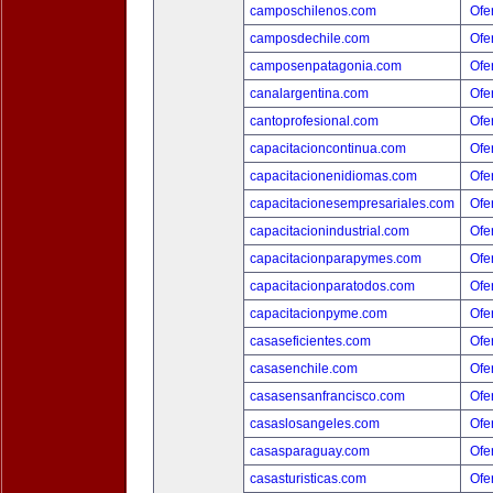
camposchilenos.com
Ofer
camposdechile.com
Ofer
camposenpatagonia.com
Ofer
canalargentina.com
Ofer
cantoprofesional.com
Ofer
capacitacioncontinua.com
Ofer
capacitacionenidiomas.com
Ofer
capacitacionesempresariales.com
Ofer
capacitacionindustrial.com
Ofer
capacitacionparapymes.com
Ofer
capacitacionparatodos.com
Ofer
capacitacionpyme.com
Ofer
casaseficientes.com
Ofer
casasenchile.com
Ofer
casasensanfrancisco.com
Ofer
casaslosangeles.com
Ofer
casasparaguay.com
Ofer
casasturisticas.com
Ofer