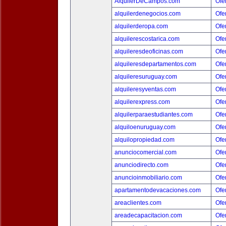
AlquilerDeCampos.com
Ofer
alquilerdenegocios.com
Ofer
alquilerderopa.com
Ofer
alquilerescostarica.com
Ofer
alquileresdeoficinas.com
Ofer
alquileresdepartamentos.com
Ofer
alquileresuruguay.com
Ofer
alquileresyventas.com
Ofer
alquilerexpress.com
Ofer
alquilerparaestudiantes.com
Ofer
alquiloenuruguay.com
Ofer
alquilopropiedad.com
Ofer
anunciocomercial.com
Ofer
anunciodirecto.com
Ofer
anuncioinmobiliario.com
Ofer
apartamentodevacaciones.com
Ofer
areaclientes.com
Ofer
areadecapacitacion.com
Ofer