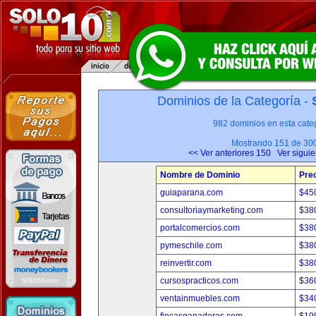
Dominios de la Categoría -
982 dominios en esta categ
Mostrando 151 de 30
<< Ver anteriores 150
Ver sigui
Nombre de Dominio
Pre
guiaparana.com
$45
consultoriaymarketing.com
$38
portalcomercios.com
$38
pymeschile.com
$38
reinvertir.com
$38
cursospracticos.com
$36
ventainmuebles.com
$34