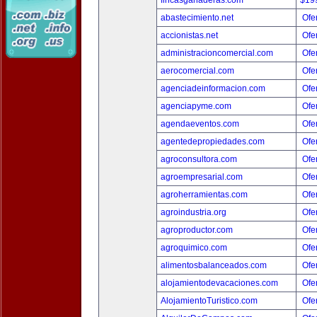
fincasganaderas.com
$19
abastecimiento.net
Ofer
accionistas.net
Ofer
administracioncomercial.com
Ofer
aerocomercial.com
Ofer
agenciadeinformacion.com
Ofer
agenciapyme.com
Ofer
agendaeventos.com
Ofer
agentedepropiedades.com
Ofer
agroconsultora.com
Ofer
agroempresarial.com
Ofer
agroherramientas.com
Ofer
agroindustria.org
Ofer
agroproductor.com
Ofer
agroquimico.com
Ofer
alimentosbalanceados.com
Ofer
alojamientodevacaciones.com
Ofer
AlojamientoTuristico.com
Ofer