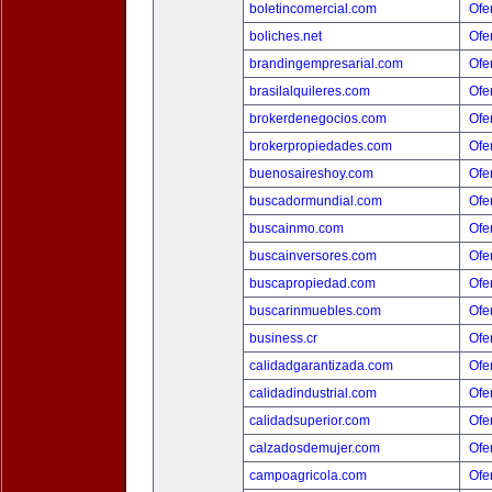
boletincomercial.com
Ofer
boliches.net
Ofer
brandingempresarial.com
Ofer
brasilalquileres.com
Ofer
brokerdenegocios.com
Ofer
brokerpropiedades.com
Ofer
buenosaireshoy.com
Ofer
buscadormundial.com
Ofer
buscainmo.com
Ofer
buscainversores.com
Ofer
buscapropiedad.com
Ofer
buscarinmuebles.com
Ofer
business.cr
Ofer
calidadgarantizada.com
Ofer
calidadindustrial.com
Ofer
calidadsuperior.com
Ofer
calzadosdemujer.com
Ofer
campoagricola.com
Ofer