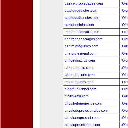
casasypropiedades.com
Ofer
catalogodefotos.com
Ofer
catalogodemotos.com
Ofer
cazadominios.com
Ofer
centrodeconsulta.com
Ofer
centrodedescargas.com
Ofer
centrofotografico.com
Ofer
chefprofesional.com
Ofer
chileindustrias.com
Ofer
ciberanuncio.com
Ofer
ciberdirectorio.com
Ofer
ciberempleos.com
Ofer
ciberpublicidad.com
Ofer
ciberventa.com
Ofer
circuitodenegocios.com
Ofer
circulodeprofesionales.com
Ofer
circuloempresario.com
Ofer
circuloprofesional.com
Ofer