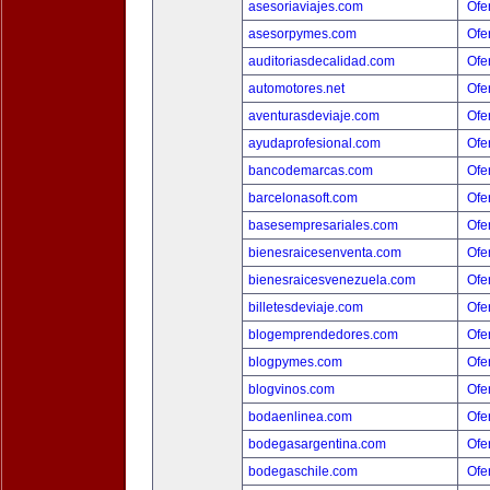
asesoriaviajes.com
Ofer
asesorpymes.com
Ofer
auditoriasdecalidad.com
Ofer
automotores.net
Ofer
aventurasdeviaje.com
Ofer
ayudaprofesional.com
Ofer
bancodemarcas.com
Ofer
barcelonasoft.com
Ofer
basesempresariales.com
Ofer
bienesraicesenventa.com
Ofer
bienesraicesvenezuela.com
Ofer
billetesdeviaje.com
Ofer
blogemprendedores.com
Ofer
blogpymes.com
Ofer
blogvinos.com
Ofer
bodaenlinea.com
Ofer
bodegasargentina.com
Ofer
bodegaschile.com
Ofer